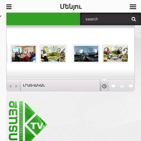
Մենյու
‹
›
ԼՐԱՏՎԱԿԱՆ