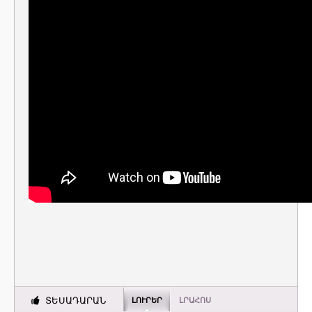
ՏԵՍԱԴԱՐԱՆ
ԼՈՒՐԵՐ
ԼՐԱՀՈՍ