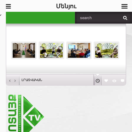
Մենյու
‹
›
ԼՐԱՏՎԱԿԱՆ