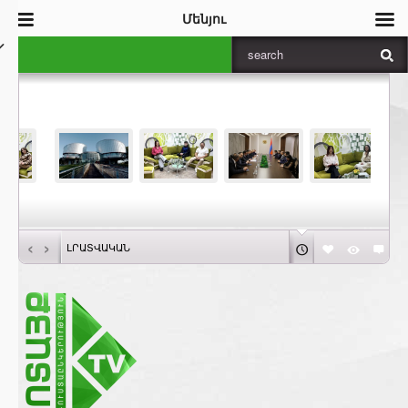
Մենյու
‹
›
ԼՐԱՏՎԱԿԱՆ