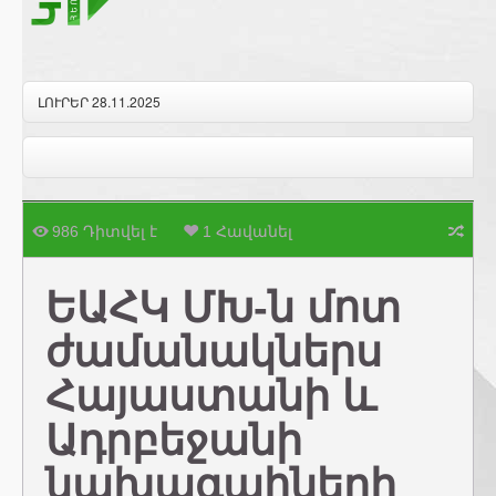
ԼՈՒՐԵՐ 28.11.2025
986 Դիտվել է
1 Հավանել
ԵԱՀԿ ՄԽ-ն մոտ
ժամանակներս
Հայաստանի և
Ադրբեջանի
նախագահների