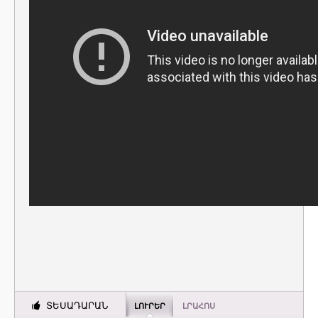
ՏԵՍԱԴԱՐԱՆ
ԼՈՒՐԵՐ
ԼՐԱՀՈՍ