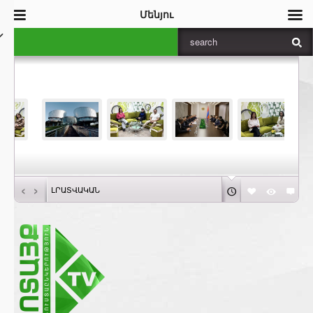
Մենյու
‹
›
ԼՐԱՏՎԱԿԱՆ