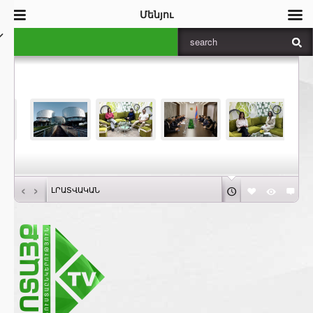
Մենյու
‹
›
ԼՐԱՏՎԱԿԱՆ