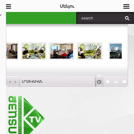
Մենյու
‹
›
ԼՐԱՏՎԱԿԱՆ