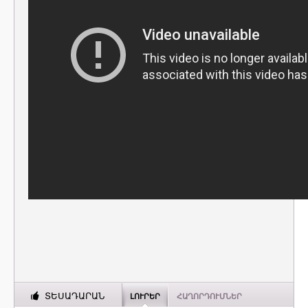
ՏԵՍԱԴԱՐԱՆ
ԼՈՒՐԵՐ
ՀԱՂՈՐԴՈՒՄՆԵՐ