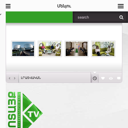
Մենյու
‹
›
ԼՐԱՏՎԱԿԱՆ