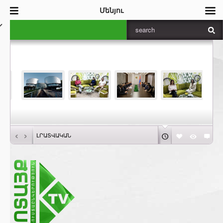
Մենյու
‹
›
ԼՐԱՏՎԱԿԱՆ