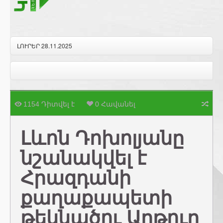
ԼՈՒՐԵՐ 28.11.2025
1154 Դիտվել է
0 Հավանել
Լևոն Դոխոլյանը
նշանակվել է
Հրազդանի
քաղաքապետի
թեկնածու Արթուր