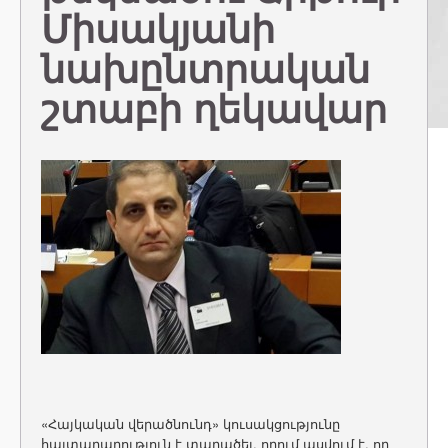
Միսակյանի
նախընտրական
շտաբի ղեկավար
«Հայկական վերածնունդ» կուսակցությունը
հայտարարություն է տարածել, որում ասվում է, որ