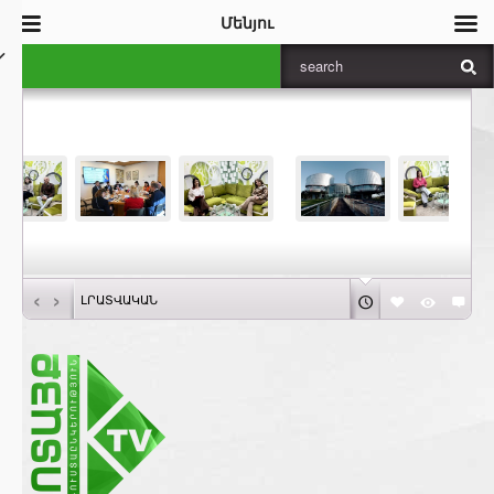
Մենյու
‹
›
ԼՐԱՏՎԱԿԱՆ