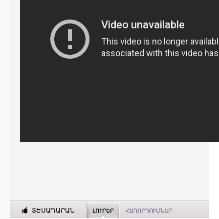
ՏԵՍԱԴԱՐԱՆ
ԼՈՒՐԵՐ
ՀԱՂՈՐԴՈՒՄՆԵՐ