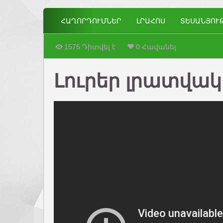
ՀԱՂՈՐԴՈՒՄՆԵՐ
ԼՐԱՀՈՍ
ՏԵՍԱՆՅՈՒ
1575 Դիտվել է
0 Հավանել
Լուրեր լրատվակա