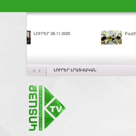
Բարի լույս 27.11.2025
ԼՈՒՐԵՐ 26.11.202
‹
›
ԼՈՒՐԵՐ ԼՐԱՏՎԱԿԱՆ