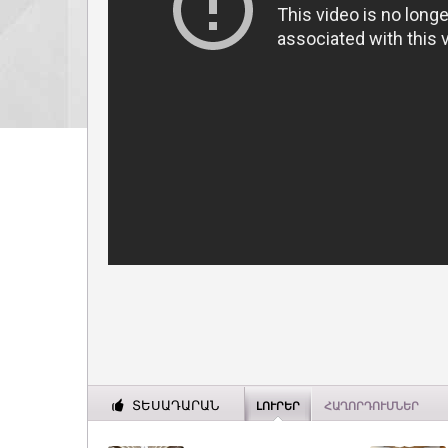
ՏԵՍԱԴԱՐԱՆ
ԼՈՒՐԵՐ
ՀԱՂՈՐԴՈՒՄՆԵՐ