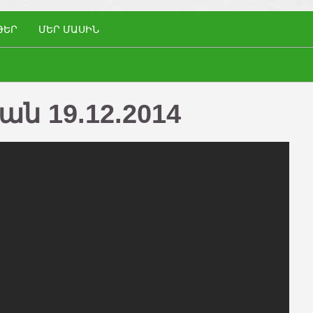
ԹԵՐ
ՄԵՐ ՄԱՍԻՆ
ն 19.12.2014