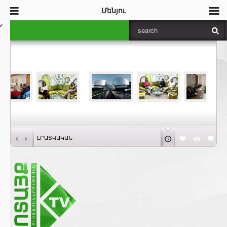
Մենյու
‹
›
ԼՐԱՏՎԱԿԱՆ