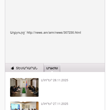
Աղբյուրը` http://news.am/arm/news/307230.html
ՏԵՍԱԴԱՐԱՆ
ԼՐԱՀՈՍ
ԼՈՒՐԵՐ 28.11.2025
ԼՈՒՐԵՐ 27.11.2025