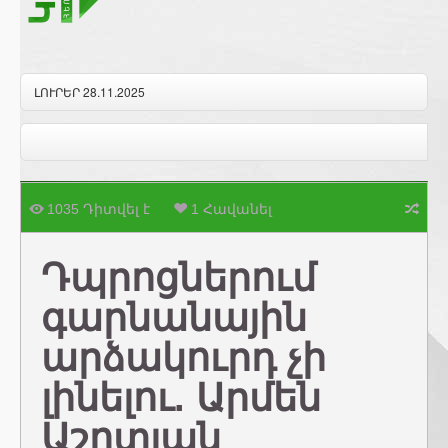
ԼՈՒՐԵՐ 28.11.2025
1035 Դիտվել է
1 Հավանել
Դպրոցներում
գարնանային
արձակուրդ չի
լինելու. Արմեն
Աշոտյան