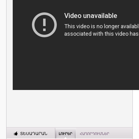
ՏԵՍԱԴԱՐԱՆ
ԼՈՒՐԵՐ
ՀԱՂՈՐԴՈՒՄՆԵՐ