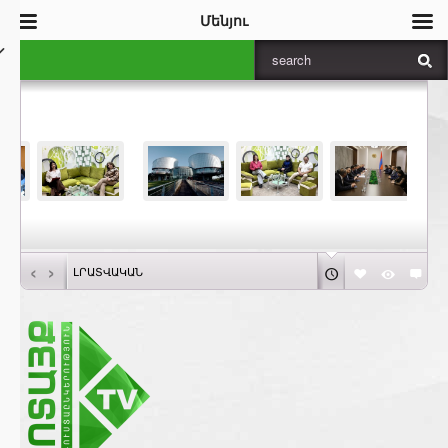
Մենյու
‹
›
ԼՐԱՏՎԱԿԱՆ