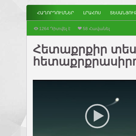
ՀԱՂՈՐԴՈՒՄՆԵՐ
ԼՐԱՀՈՍ
ՏԵՍԱՆՅՈՒ
1264 Դիտվել է
58 Հավանել
Հետաքրքիր տես
հետաքրքրասիրո