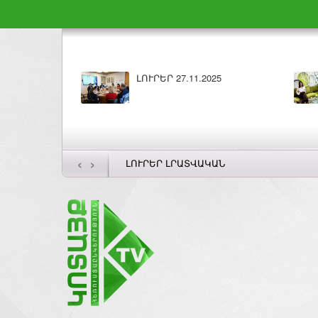
ԼՈՒՐԵՐ 26.11.2025
‹
›
ԼՈՒՐԵՐ ԼՐԱՏՎԱԿԱՆ