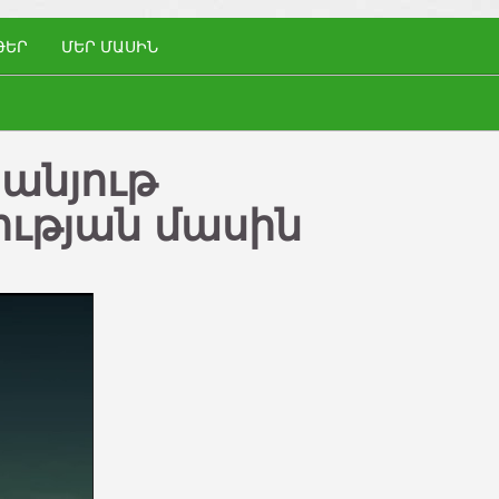
ԹԵՐ
ՄԵՐ ՄԱՍԻՆ
անյութ
ւթյան մասին