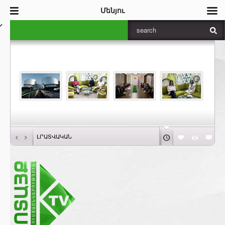
Մենյու
‹
›
ԼՐԱՏՎԱԿԱՆ