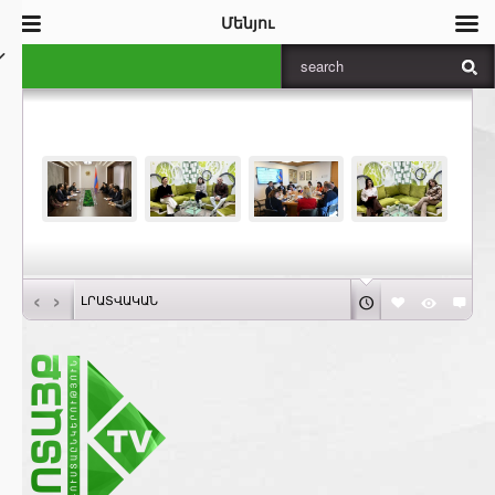
Մենյու
‹
›
ԼՐԱՏՎԱԿԱՆ