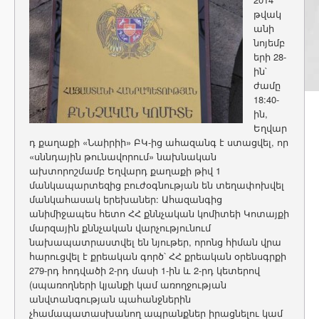
թվակ
անի
նոյեմբ
երի 28-
ին`
ժամը
18:40-
ին,
Եղվար
դ քաղաքի «Նաիրիի» ԲԿ-ից ահազանգ է ստացվել, որ
«սննդային թունավորում»
նախնական
ախտորոշմամբ Եղվարդ քաղաքի թիվ 1
մանկապարտեզից բուժօգնության են տեղափոխվել
մանկահասակ երեխաներ: Ահազանգից
անիմիջապես հետո ՀՀ քննչական կոմիտեի Կոտայքի
մարզային քննչական վարչությունում
նախապատրաստվել են նյութեր, որոնց հիման վրա
հարուցվել է քրեական գործ՝ ՀՀ քրեական օրենսգրքի
279-րդ հոդվածի 2-րդ մասի 1-ին և 2-րդ կետերով
(սպառողների կյանքի կամ առողջության
անվտանգության պահանջներին
չհամապատասխանող ապրանքներ իրացնելու կամ