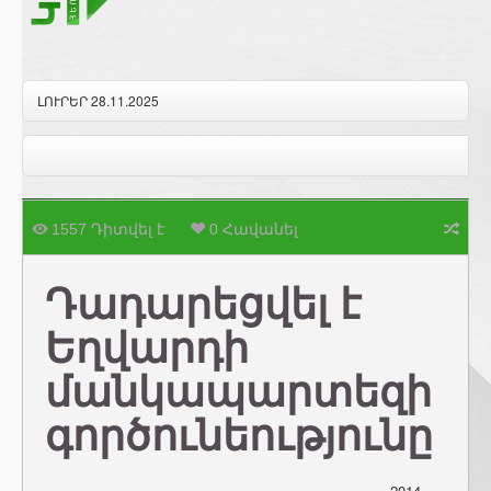
ԼՈՒՐԵՐ 28.11.2025
1557 Դիտվել է
0 Հավանել
Դադարեցվել է
Եղվարդի
մանկապարտեզի
գործունեությունը
2014