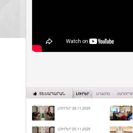
ՏԵՍԱԴԱՐԱՆ
ԼՈՒՐԵՐ
ԼՐԱՀՈՍ
ՀԱՂՈՐԴ
ԼՈՒՐԵՐ 28.11.2025
ԼՈՒՐԵՐ 25.11.2025