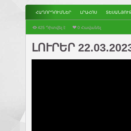
ՀԱՂՈՐԴՈՒՄՆԵՐ
ԼՐԱՀՈՍ
ՏԵՍԱՆՅՈՒ
425 Դիտվել է
0 Հավանել
ԼՈՒՐԵՐ 22.03.202