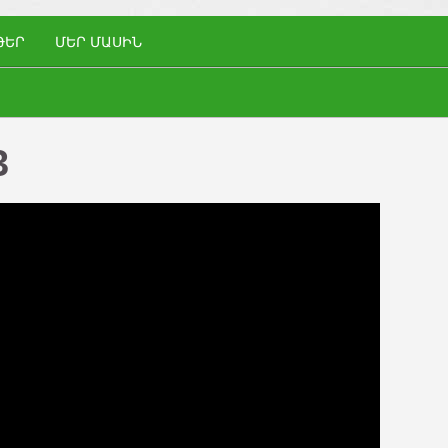
ԹԵՐ
ՄԵՐ ՄԱՍԻՆ
3