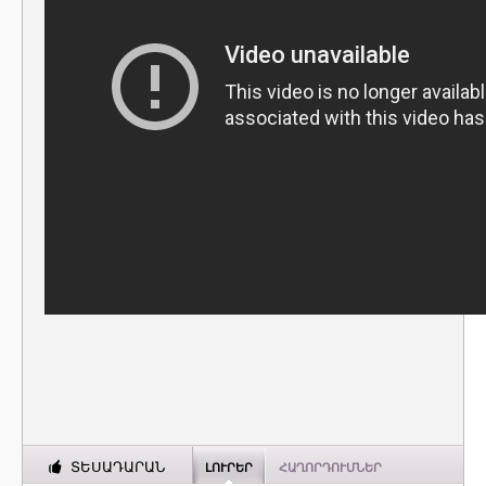
ՏԵՍԱԴԱՐԱՆ
ԼՈՒՐԵՐ
ՀԱՂՈՐԴՈՒՄՆԵՐ