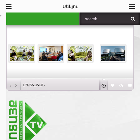
Մենյու
‹
›
ԼՐԱՏՎԱԿԱՆ