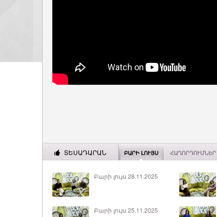
ՏԵՍԱԴԱՐԱՆ
ԲԱՐԻ ԼՈՒՅՍ
ՀԱՂՈՐԴՈՒՄՆԵՐ
Բարի լույս 28.11.2025
Բարի լույս 25.11.2025