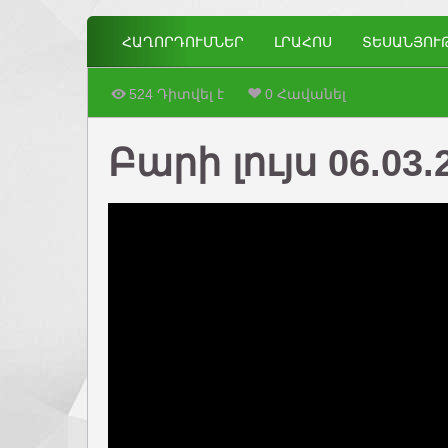
ՀԱՂՈՐԴՈՒՄՆԵՐ
ԼՐԱՀՈՍ
ՏԵՍԱՆՅՈՒ
524 Դիտվել է
0 Հավանել
Բարի լույս 06.03.