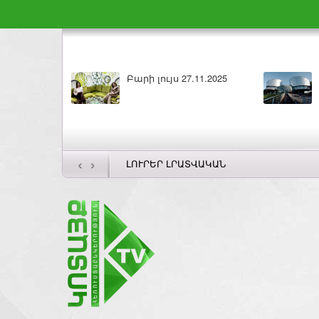
ԼՈՒՐԵՐ 26.11.2025
‹
›
ԼՈՒՐԵՐ ԼՐԱՏՎԱԿԱՆ