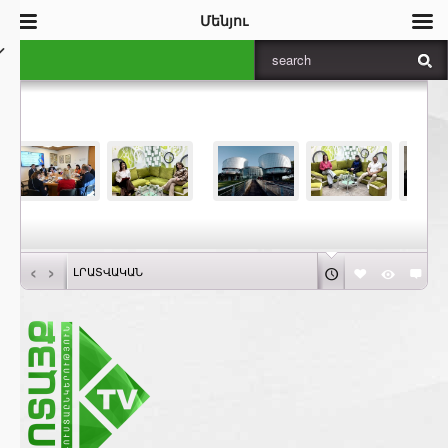
Մենյու
‹
›
ԼՐԱՏՎԱԿԱՆ