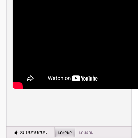
ՏԵՍԱԴԱՐԱՆ
ԼՈՒՐԵՐ
ԼՐԱՀՈՍ