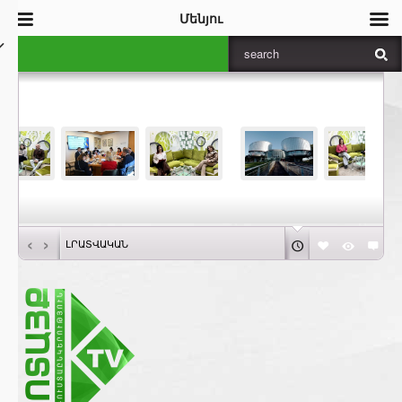
Մենյու
‹
›
ԼՐԱՏՎԱԿԱՆ