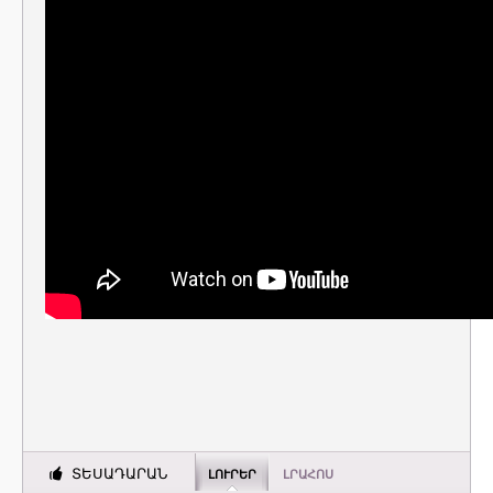
ՏԵՍԱԴԱՐԱՆ
ԼՈՒՐԵՐ
ԼՐԱՀՈՍ