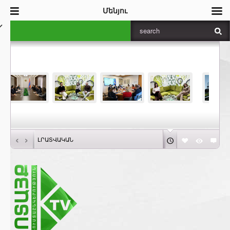
Մենյու
‹
›
ԼՐԱՏՎԱԿԱՆ