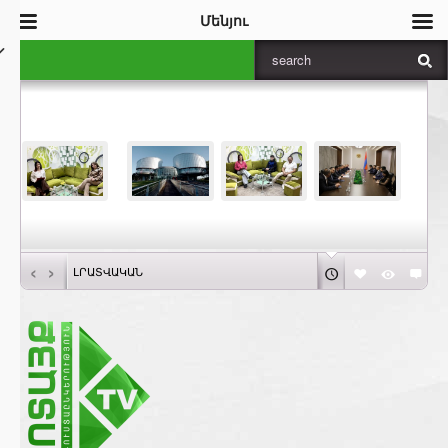
Մենյու
‹
›
ԼՐԱՏՎԱԿԱՆ