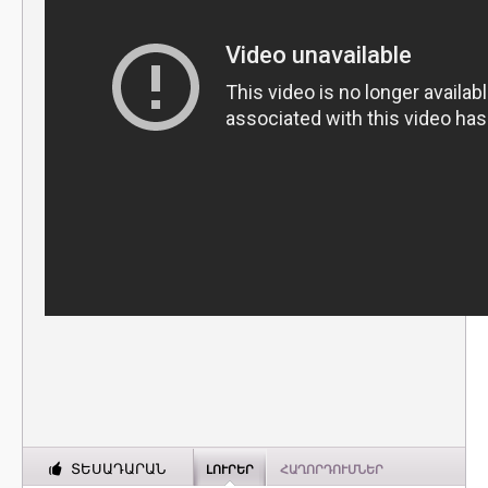
ՏԵՍԱԴԱՐԱՆ
ԼՈՒՐԵՐ
ՀԱՂՈՐԴՈՒՄՆԵՐ