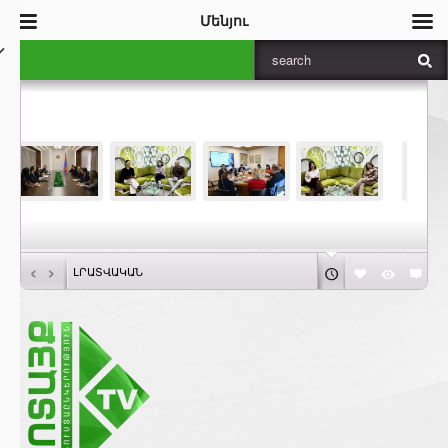
Մենյու
‹
›
ԼՐԱՏՎԱԿԱՆ