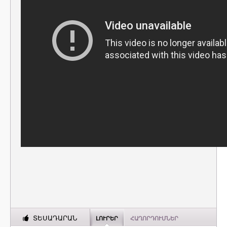
ՏԵՍԱԴԱՐԱՆ
ԼՈՒՐԵՐ
ՀԱՂՈՐԴՈՒՄՆԵՐ