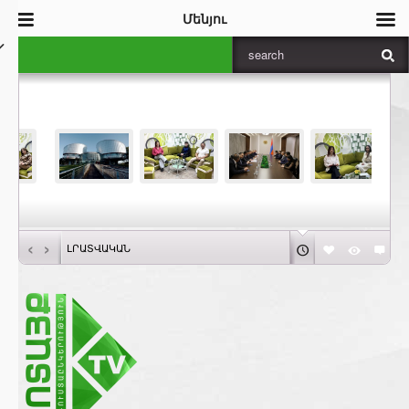
Մենյու
‹
›
ԼՐԱՏՎԱԿԱՆ