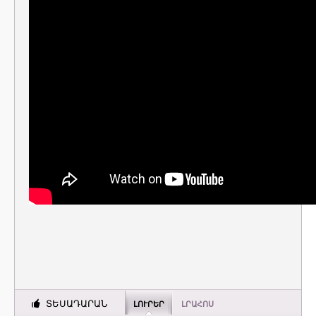
ՏԵՍԱԴԱՐԱՆ
ԼՈՒՐԵՐ
ԼՐԱՀՈՍ