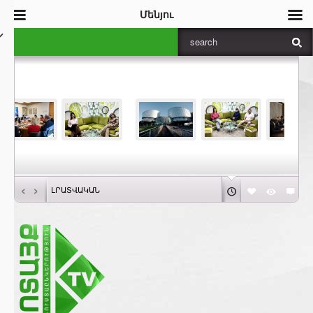
Մենյու
‹
›
ԼՐԱՏՎԱԿԱՆ