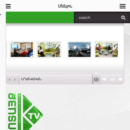
Մենյու
‹
›
ԼՐԱՏՎԱԿԱՆ