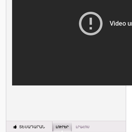
ՏԵՍԱԴԱՐԱՆ
ԼՈՒՐԵՐ
ԼՐԱՀՈՍ