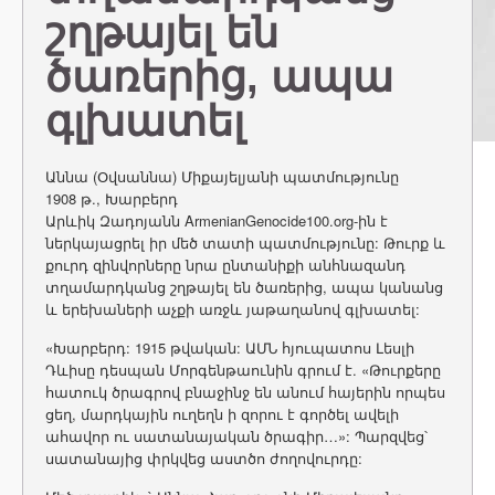
շղթայել են
ծառերից, ապա
գլխատել
Աննա (Օվսաննա) Միքայելյանի պատմությունը
1908 թ., Խարբերդ
Արևիկ Զադոյանն ArmenianGenocide100.org-ին է
ներկայացրել իր մեծ տատի պատմությունը: Թուրք և
քուրդ զինվորները նրա ընտանիքի անհնազանդ
տղամարդկանց շղթայել են ծառերից, ապա կանանց
և երեխաների աչքի առջև յաթաղանով գլխատել:
«Խարբերդ: 1915 թվական: ԱՄՆ հյուպատոս Լեսլի
Դևիսը դեսպան Մորգենթաունին գրում է. «Թուրքերը
հատուկ ծրագրով բնաջինջ են անում հայերին որպես
ցեղ, մարդկային ուղեղն ի զորու է գործել ավելի
ահավոր ու սատանայական ծրագիր…»: Պարզվեց՝
սատանայից փրկվեց աստծո ժողովուրդը: