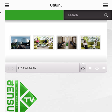
Մենյու
‹
›
ԼՐԱՏՎԱԿԱՆ