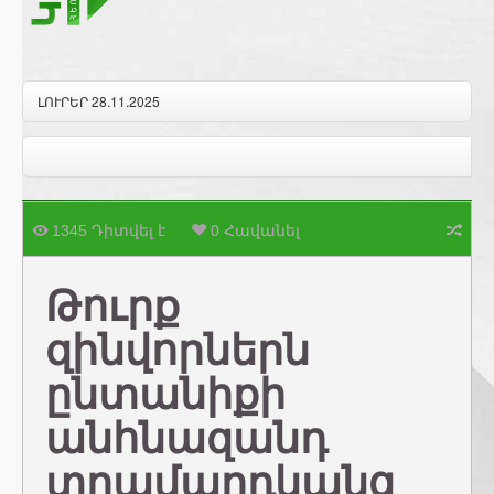
ԼՈՒՐԵՐ 28.11.2025
1345 Դիտվել է
0 Հավանել
Թուրք
զինվորներն
ընտանիքի
անհնազանդ
տղամարդկանց