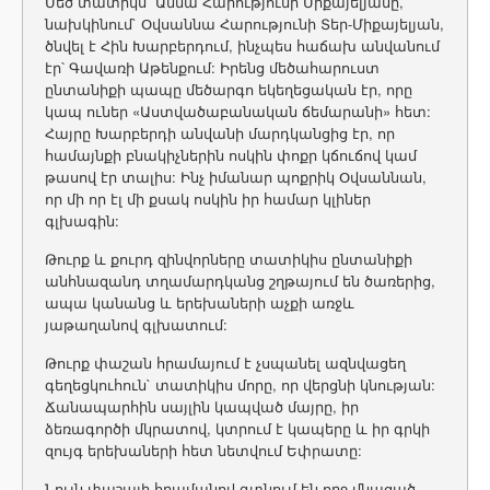
Մեծ տատիկս` Աննա Հարությունի Միքայելյանը,
նախկինում` Օվսաննա Հարությունի Տեր-Միքայելյան,
ծնվել է Հին Խարբերդում, ինչպես հաճախ անվանում
էր՝ Գավառի Աթենքում: Իրենց մեծահարուստ
ընտանիքի պապը մեծարգո եկեղեցական էր, որը
կապ ուներ «Աստվածաբանական ճեմարանի» հետ:
Հայրը Խարբերդի անվանի մարդկանցից էր, որ
համայնքի բնակիչներին ոսկին փոքր կճուճով կամ
թասով էր տալիս: Ինչ իմանար պոքրիկ Օվսաննան,
որ մի որ էլ մի քսակ ոսկին իր համար կլիներ
գլխագին:
Թուրք և քուրդ զինվորները տատիկիս ընտանիքի
անհնազանդ տղամարդկանց շղթայում են ծառերից,
ապա կանանց և երեխաների աչքի առջև
յաթաղանով գլխատում:
Թուրք փաշան հրամայում է չսպանել ազնվացեղ
գեղեցկուհուն` տատիկիս մորը, որ վերցնի կնության:
Ճանապարհին սայլին կապված մայրը, իր
ձեռագործի մկրատով, կտրում է կապերը և իր գրկի
զույգ երեխաների հետ նետվում Եփրատը:
Նույն փաշայի հրամանով գտնում են ողջ մնացած