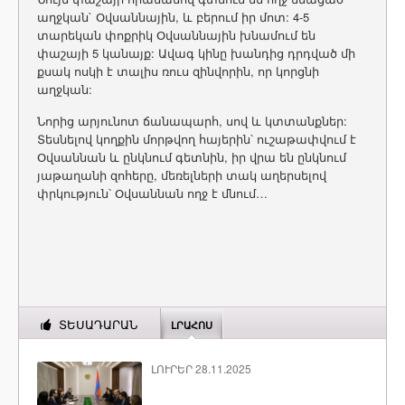
աղջկան` Օվսաննային, և բերում իր մոտ: 4-5
տարեկան փոքրիկ Օվսաննային խնամում են
փաշայի 5 կանայք: Ավագ կինը խանդից դրդված մի
քսակ ոսկի է տալիս ռուս զինվորին, որ կորցնի
աղջկան:
Նորից արյունոտ ճանապարհ, սով և կտտանքներ:
Տեսնելով կողքին մորթվող հայերին՝ ուշաթափվում է
Օվսաննան և ընկնում գետնին, իր վրա են ընկնում
յաթաղանի զոհերը, մեռելների տակ աղերսելով
փրկություն՝ Օվսաննան ողջ է մնում…
ՏԵՍԱԴԱՐԱՆ
ԼՐԱՀՈՍ
ԼՈՒՐԵՐ 28.11.2025