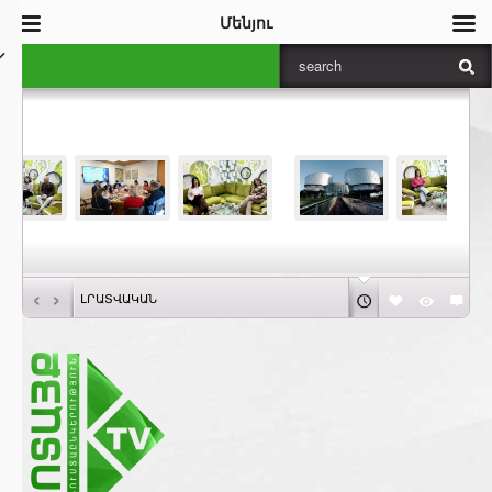
Մենյու
‹
›
ԼՐԱՏՎԱԿԱՆ