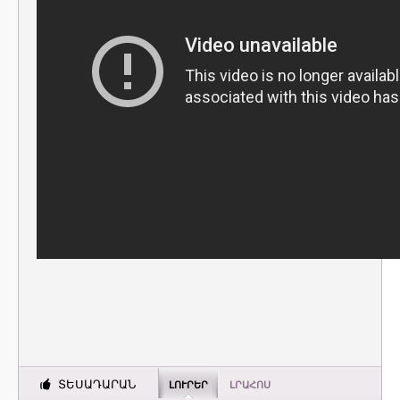
ՏԵՍԱԴԱՐԱՆ
ԼՈՒՐԵՐ
ԼՐԱՀՈՍ