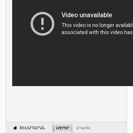
ՏԵՍԱԴԱՐԱՆ
ԼՈՒՐԵՐ
ԼՐԱՀՈՍ