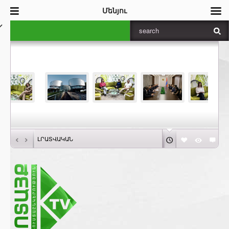
Մենյու
‹
›
ԼՐԱՏՎԱԿԱՆ