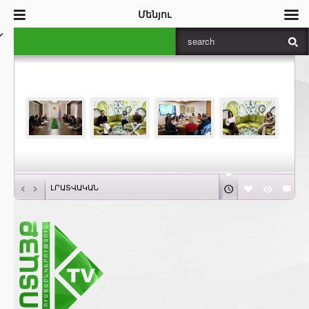
Մենյու
‹
›
ԼՐԱՏՎԱԿԱՆ