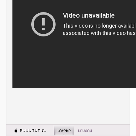
ՏԵՍԱԴԱՐԱՆ
ԼՈՒՐԵՐ
ԼՐԱՀՈՍ