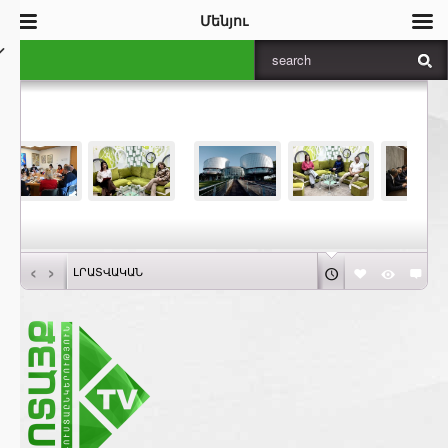
Մենյու
‹
›
ԼՐԱՏՎԱԿԱՆ