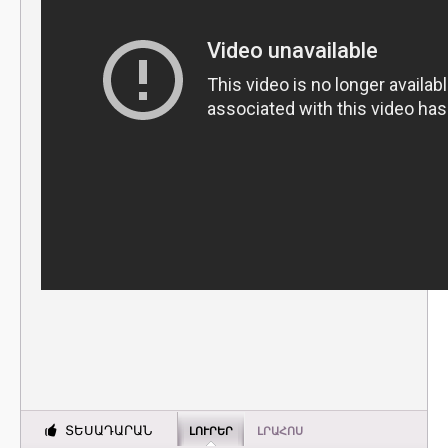
ՏԵՍԱԴԱՐԱՆ
ԼՈՒՐԵՐ
ԼՐԱՀՈՍ