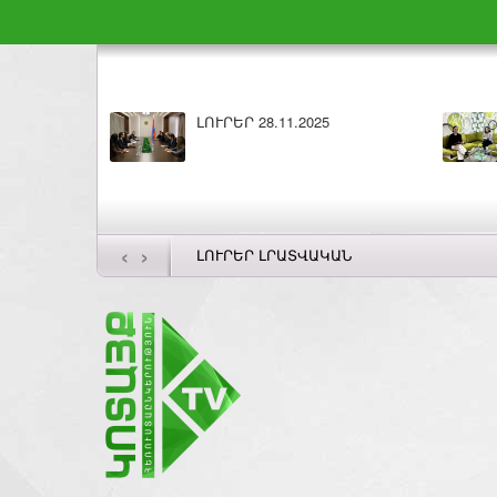
Բարի լույս 28.11.2025
ԼՈՒՐԵ
‹
›
ԼՈՒՐԵՐ ԼՐԱՏՎԱԿԱՆ