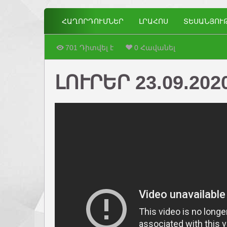
ՀԱՂՈՐԴՈՒՄՆԵՐ
ԼՐԱՀՈՍ
ՏԵՍԱՆՅՈՒ
701 Դիտվել է
0 Հավանել
ԼՈՒՐԵՐ 23.09.202