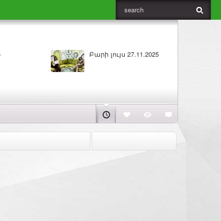
ԼՈՒՐԵՐ 26.11.2025
Բարի լույ