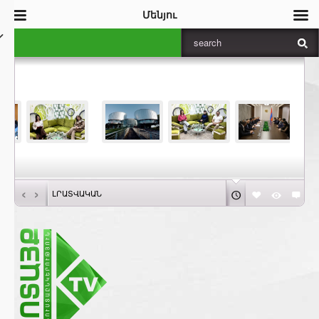
Մենյու
‹
›
ԼՐԱՏՎԱԿԱՆ