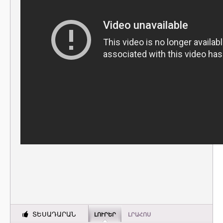
ՏԵՍԱԴԱՐԱՆ
ԼՈՒՐԵՐ
ԼՐԱՀՈՍ