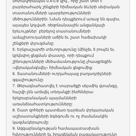
մոտավորապես 0,4-0,8 վրկ., որը շատ մոտ է
բարձրահարկ շենքերի հիմնական ձևերի սեփական
տատանումների պարբերությունների
մեծություններին: Նման դեպքերում առաջ են գալիս,
այսպես կոչված, ռեզոնանսային անցանկալի
երևույթներ` բերելով տատանումների
ամպլիտուդաների աճին եւ շատ հաճախակի
շենքերի փլուզմանը:
5. Երկրաշարժի տեւողությունը (մինչեւ 5 րոպե) եւ
կրկնվող ցնցման փաստը, որի դեպքում
շինությունների մեծամասնությունը չհասցրեցին
«վերականգնվել» հիմնական ցնցումից:
6. Տատանումների ուղղահայաց բաղադրիչների
զգալիությունը:
7. Թերագնահատվել է տարածքի սեյսմիկ վտանգը,
հաշվի չեն առնվել տեղանքի ինժեներա-
երկրաբանական պայմանների
առանձնահատկությունները:
8. Շատ զոհերի պատճառ դարձան փրկարական
աշխատանքների ձգձգումն ու ոչ ժամանակին
կազմակերպումը:
9. Ազգաբնակչության համապատասխան
հմտությունների եւ իրազեկման բացակայությունը