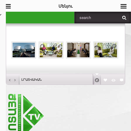
Մենյու
‹
›
ԼՐԱՏՎԱԿԱՆ