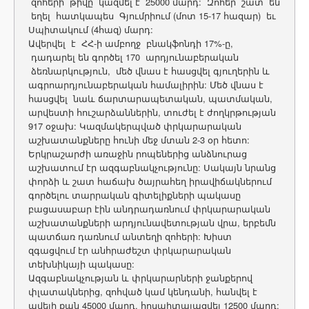
զոհերի թիվը կազմել է 25000 մարդ: Զոհեր շատ են
եղել հատկապես Գյումրիում (մոտ 15-17 հազար) եւ
Սպիտակում (4հազ) մարդ:
Ավերվել է ՀՀ-ի ամբողջ բնակֆոնդի 17%-ը,
դադարել են գործել 170 արդյունաբերական
ձեռնարկություն, մեծ վնաս է հասցվել գյուղերին և
ագրոարդյունաբերական համալիրին: Մեծ վնաս է
հասցվել նաև ճարտարապետական, պատմական,
արվեստի հուշարձաններին, տուժել է ժողկրթության
917 օջախ: Կազմակերպված փրկարարական
աշխատանքները հունի մեջ մտան 2-3 օր հետո:
Երկրաշարժի առաջին րոպեներից անձնուրաց
աշխատում էր ազգաբնակչությունը: Սակայն նրանց
փորձի և շատ հաճախ ծայրահեղ իրավիճակներում
գործելու տարրական գիտելիքների պակասը
բացասաբար էին անդրադառնում փրկարարական
աշխատանքների արդյունավետության վրա, երբեմն
պատճառ դառնում անտեղի զոհերի: Խիստ
զգացվում էր անհրաժեշտ փրկարարական
տեխնիկայի պակասը:
Ազգաբնակչության և փրկարարների ջանքերով
փլատակներից, զոհված կամ կենդանի, հանվել է
ավելի քան 45000 մարդ, հոսպիտալացվել 12500 մարդ: