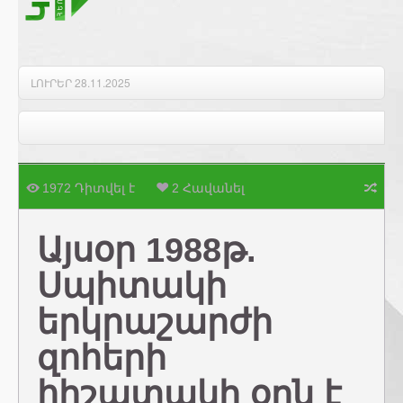
Բարի լույս 28.11.2025
1972 Դիտվել է
2 Հավանել
Այսօր 1988թ.
Սպիտակի
երկրաշարժի
զոհերի
հիշատակի օրն է