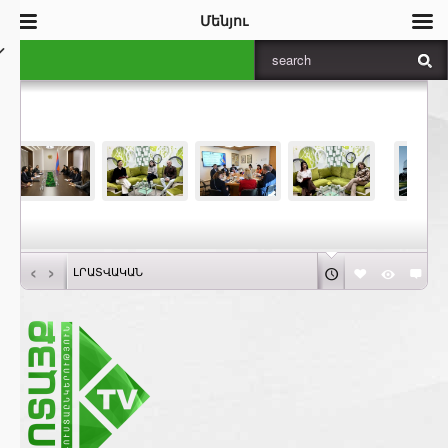
Մենյու
‹
›
ԼՐԱՏՎԱԿԱՆ