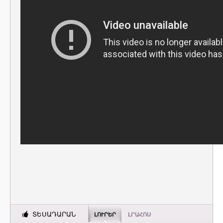
ՏԵՍԱԴԱՐԱՆ
ԼՈՒՐԵՐ
ԼՐԱՀՈՍ