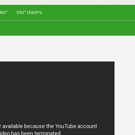
ԹԵՐ
ՄԵՐ ՄԱՍԻՆ