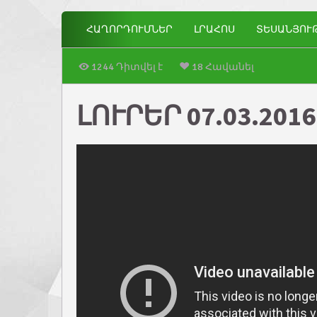
ՀԱՂՈՐԴՈՒՄՆԵՐ
ԼՐԱՀՈՍ
ՏԵՍԱՆՅՈՒ
1244 Դիտվել է
18 Հավանել
ԼՈՒՐԵՐ 07.03.2016