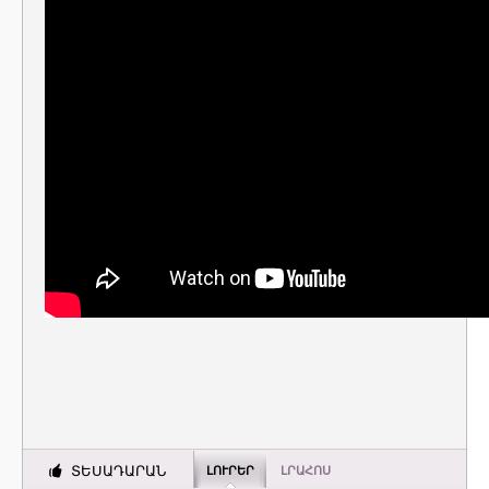
ՏԵՍԱԴԱՐԱՆ
ԼՈՒՐԵՐ
ԼՐԱՀՈՍ