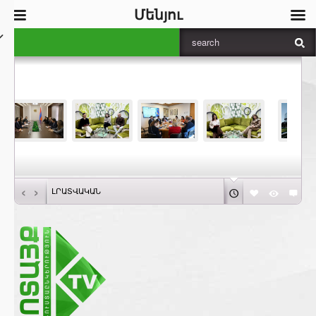
Մենյու
‹
›
ԼՐԱՏՎԱԿԱՆ