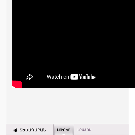
ՏԵՍԱԴԱՐԱՆ
ԼՈՒՐԵՐ
ԼՐԱՀՈՍ