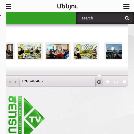
Մենյու
‹
›
ԼՐԱՏՎԱԿԱՆ