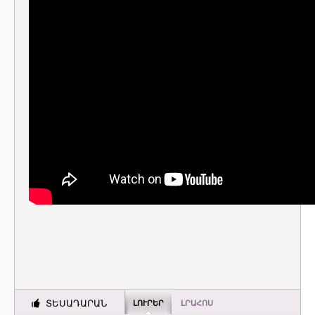
ՏԵՍԱԴԱՐԱՆ
ԼՈՒՐԵՐ
ԼՐԱՀՈՍ