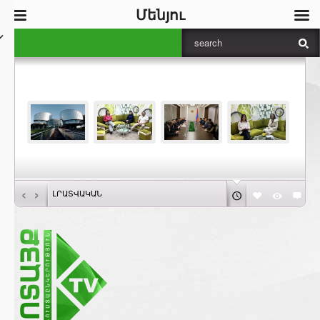
Մենյու
‹
›
ԼՐԱՏՎԱԿԱՆ