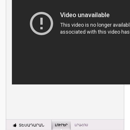
ՏԵՍԱԴԱՐԱՆ
ԼՈՒՐԵՐ
ԼՐԱՀՈՍ