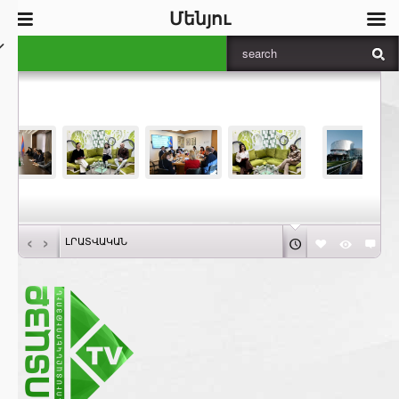
Մենյու
‹
›
ԼՐԱՏՎԱԿԱՆ