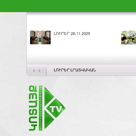
Բարի լույս 28.11.2025
ԼՈՒՐԵ
‹
›
ԼՈՒՐԵՐ ԼՐԱՏՎԱԿԱՆ