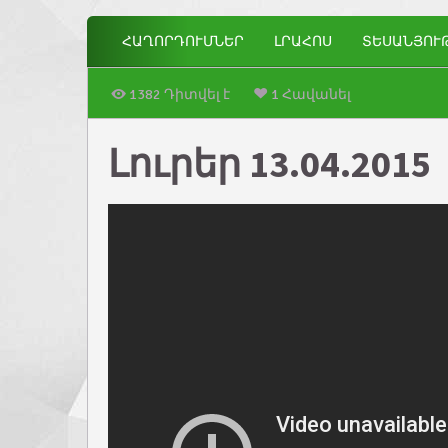
ՀԱՂՈՐԴՈՒՄՆԵՐ
ԼՐԱՀՈՍ
ՏԵՍԱՆՅՈՒ
1382 Դիտվել է
1 Հավանել
Լուրեր 13.04.2015