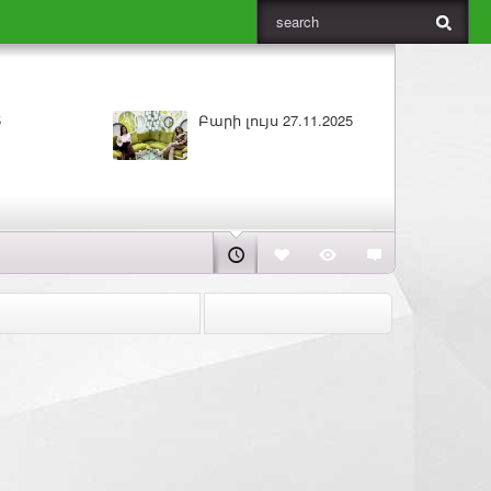
ԼՈՒՐԵՐ 26.11.2025
Բարի լույ