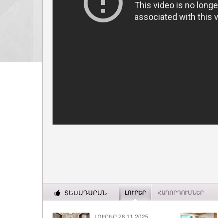
ՏԵՍԱԴԱՐԱՆ
ԼՈՒՐԵՐ
ՀԱՂՈՐԴՈՒՄՆԵՐ
ԼՈՒՐԵՐ 28.11.2025