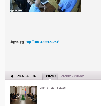
Աղբյուրը՝
http://armlur.am/552063/
ՏԵՍԱԴԱՐԱՆ
ԼՐԱՀՈՍ
ՀԱՂՈՐԴՈՒՄՆԵՐ
ԼՈՒՐԵՐ 28.11.2025