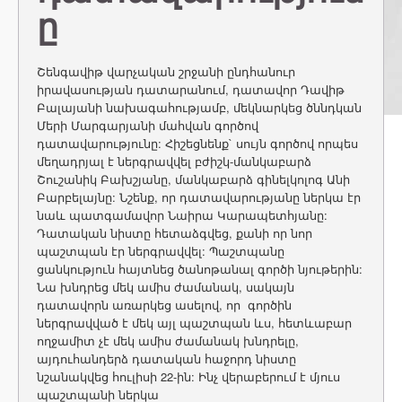
ը
Շենգավիթ վարչական շրջանի ընդհանուր
իրավասության դատարանում, դատավոր Դավիթ
Բալայանի նախագահությամբ, մեկնարկեց ծննդկան
Մերի Մարգարյանի մահվան գործով
դատավարությունը: Հիշեցնենք` սույն գործով որպես
մեղադրյալ է ներգրավվել բժիշկ-մանկաբարձ
Շուշանիկ Բախշյանը, մանկաբարձ գինելկոլոգ Անի
Բարբելայնը: Նշենք, որ դատավարությանը ներկա էր
նաև պատգամավոր Նաիրա Կարապետհյանը:
Դատական նիստը հետաձգվեց, քանի որ նոր
պաշտպան էր ներգրավվել: Պաշտպանը
ցանկություն հայտնեց ծանոթանալ գործի նյութերին:
Նա խնդրեց մեկ ամիս ժամանակ, սակայն
դատավորն առարկեց ասելով, որ գործին
ներգրավված է մեկ այլ պաշտպան ևս, հետևաբար
ողջամիտ չէ մեկ ամիս ժամանակ խնդրելը,
այդուհանդերձ դատական հաջորդ նիստը
նշանակվեց հուլիսի 22-ին: Ինչ վերաբերում է մյուս
պաշտպանի ներկա