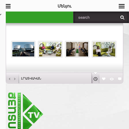
Մենյու
‹
›
ԼՐԱՏՎԱԿԱՆ