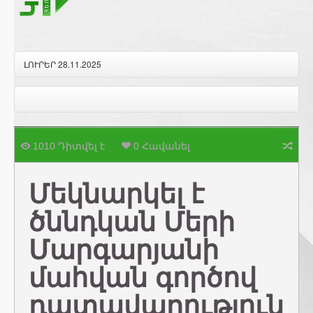
ԼՈՒՐԵՐ 28.11.2025
1010 Դիտվել է
0 Հավանել
Մեկնարկել է
ծննդկան Մերի
Մարգարյանի
մահվան գործով
դատավարություն