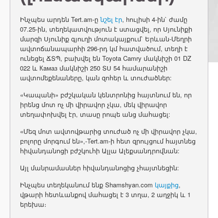
Ինչպես արդեն Tert.am-ը
նշել էր
, hուլիսի 4-ին` ժամը
07.25-ին, տեղեկատվություն է ստացվել, որ Սյունիքի
մարզի Սյունիք գյուղի մոտակայքում` Երևան-Մեղրի
ավտոճանապարհի 296-րդ կմ հատվածում, տեղի է
ունեցել ՃՏՊ, բախվել են Toyota Camry մակնիշի 01 DZ
022 և Кaмаз մակնիշի 250 ՏՍ 54 համարանիշի
ավտոմեքենաները, կան զոհեր և տուժածներ:
«Կապանի» բժշկական կենտրոնից հայտնում են, որ
իրենց մոտ ոչ մի վիրավոր չկա, մեկ վիրավոր
տեղափոխվել էր, տասը րոպե անց մահացել:
«Մեզ մոտ ավտովթարից տուժած ոչ մի վիրավոր չկա,
բոլորը մորգում են»,-Tert.am-ի հետ զրույցում հայտնեց
հիվանդանոցի բժշկուհի Ալլա Ալեքսանդրովնան:
Այլ մանրամասներ հիվանդանոցից չհայտնեցին:
Ինչպես տեղեկանում ենք Shamshyan.com
կայքից
,
վթարի հետևանքով մահացել է 3 տղա, 2 աղջիկ և 1
երեխա։