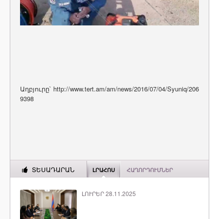
Աղբյուրը` http://www.tert.am/am/news/2016/07/04/Syuniq/206
9398
ՏԵՍԱԴԱՐԱՆ
ԼՐԱՀՈՍ
ՀԱՂՈՐԴՈՒՄՆԵՐ
ԼՈՒՐԵՐ 28.11.2025