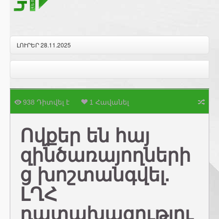
ԼՈՒՐԵՐ 28.11.2025
938 Դիտվել է
1 Հավանել
Ովքեր են հայ
զինծառայողների
ց խոշտանգվել.
ԼՂՀ
դատախազությու