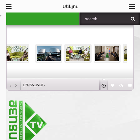
Մենյու
‹
›
ԼՐԱՏՎԱԿԱՆ