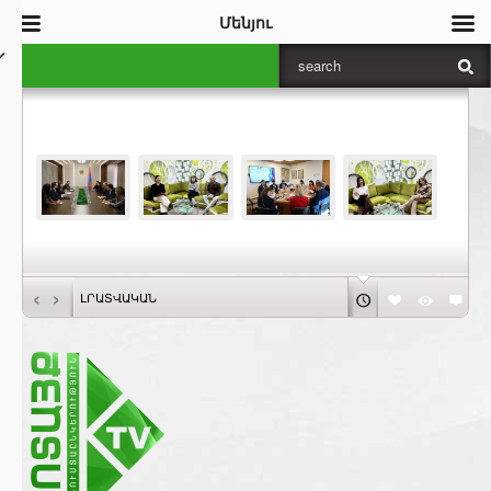
Մենյու
‹
›
ԼՐԱՏՎԱԿԱՆ