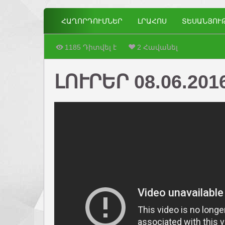
ՀԱՂՈՐԴՈՒՄՆԵՐ
ԼՐԱՀՈՍ
ՏԵՍԱՆՅՈՒ
1185 Դիտվել է
2 Հավանել
ԼՈՒՐԵՐ 08.06.201