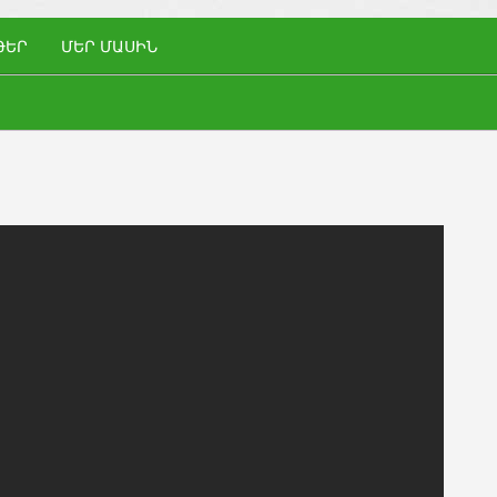
ԹԵՐ
ՄԵՐ ՄԱՍԻՆ