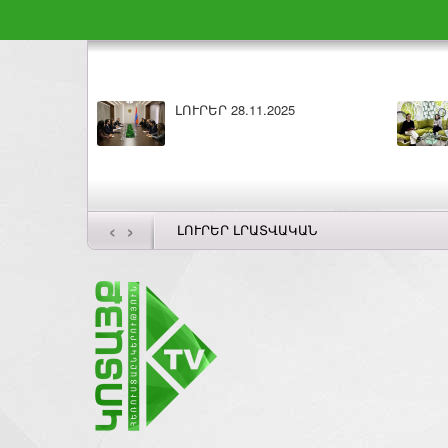
ԼՈՒՐԵՐ 27.11.2025
Բ
‹
›
ԼՈՒՐԵՐ ԼՐԱՏՎԱԿԱՆ