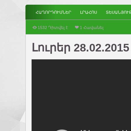
ՀԱՂՈՐԴՈՒՄՆԵՐ
ԼՐԱՀՈՍ
ՏԵՍԱՆՅՈՒ
1532 Դիտվել է
1 Հավանել
Լուրեր 28.02.2015