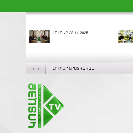
ԼՈՒՐԵՐ 27.11.2025
Բարի լույս 27.11.2
‹
›
ԼՈՒՐԵՐ ԼՐԱՏՎԱԿԱՆ