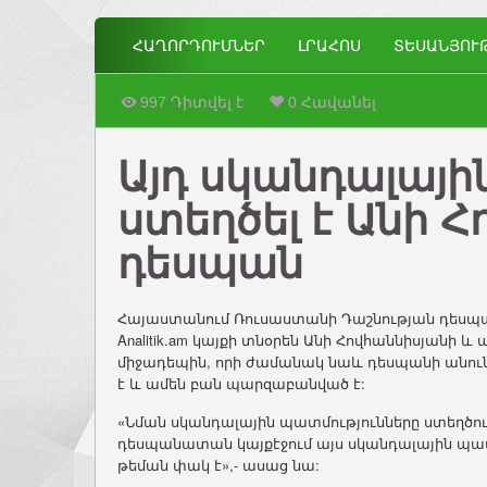
ՀԱՂՈՐԴՈՒՄՆԵՐ
ԼՐԱՀՈՍ
ՏԵՍԱՆՅՈՒ
997 Դիտվել է
0 Հավանել
Այդ սկանդալայի
ստեղծել է Անի 
դեսպան
Հայաստանում Ռուսաստանի Դաշնության դեսպան 
Analitik.am կայքի տնօրեն Անի Հովհաննիսյան
միջադեպին, որի ժամանակ նաև դեսպանի անուն
է և ամեն բան պարզաբանված է:
«Նման սկանդալային պատմությունները ստեղծու
դեսպանատան կայքէջում այս սկանդալային պատ
թեման փակ է»,- ասաց նա: