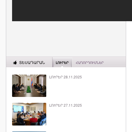
ՏԵՍԱԴԱՐԱՆ
ԼՈՒՐԵՐ
ՀԱՂՈՐԴՈՒՄՆԵՐ
ԼՈՒՐԵՐ 28.11.2025
ԼՈՒՐԵՐ 27.11.2025