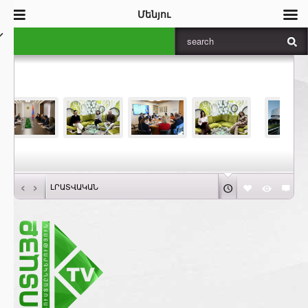
Մենյու
‹
›
ԼՐԱՏՎԱԿԱՆ