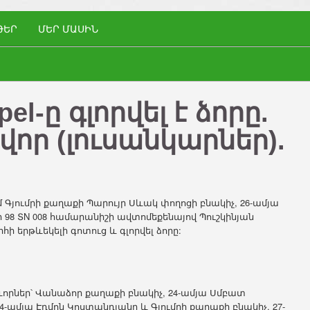
ԹԵՐ
ՄԵՐ ՄԱՍԻՆ
el-ը գլորվել է ձորը.
ավոր (լուսանկարներ).
ւմ Գյումրի քաղաքի Պարույր Սևակ փողոցի բնակիչ, 26-ամյա
ի 98 ՏN 008 համարանիշի ավտոմեքենայով Պուշկինյան
հի երթևեկելի գոտուց և գլորվել ձորը:
որներ՝ Վանաձոր քաղաքի բնակիչ, 24-ամյա Սմբատ
24-ամյա Էդմոն Կոստանդյանը և Գյումրի քաղաքի բնակիչ, 27-