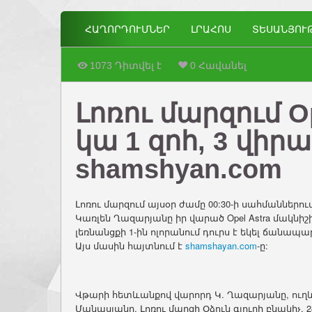
ՀԱՂՈՐԴՈՒՄՆԵՐ
ԼՐԱՀՈՍ
ՏԵՍԱՆՅՈՒ
1073 Դիտվել է
0 Հավանել
Լոռու մարզում Op
կա 1 զոհ, 3 վիր
shamshyan.com
Լոռու մարզում այսօր ժամը 00:30-ի սահմաններո
Կառլեն Ղազարյանը իր վարած Opel Astra մակնիշ
լեռնանցքի 1-ին ոլորանում դուրս է եկել ճանապար
Այս մասին հայտնում է
shamshayan.com
-ը:
Վթարի հետևանքով վարորդ Կ. Ղազարյանը, ուղև
Մանասյանը, Լոռու մարզի Օձուն գյուղի բնակիչ, 