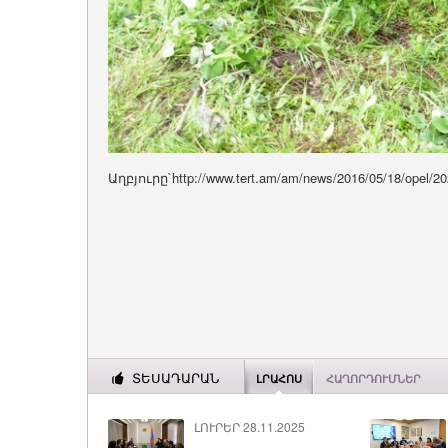
Աղբյուրը`http://www.tert.am/am/news/2016/05/18/opel/2
ՏԵՍԱԴԱՐԱՆ
ԼՐԱՀՈՍ
ՀԱՂՈՐԴՈՒՄՆԵՐ
ԼՈՒՐԵՐ 28.11.2025